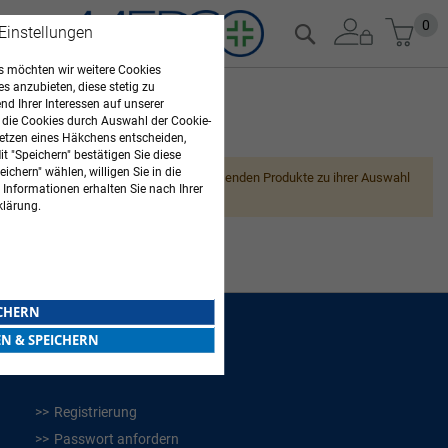
Zum
Mein
0
Suche
 Einstellungen
Inhalt
springen
 möchten wir weitere Cookies
es anzubieten, diese stetig zu
d Ihrer Interessen auf unserer
 die Cookies durch Auswahl der Cookie-
ARZTBEDARF
etzen eines Häkchens entscheiden,
t "Speichern" bestätigen Sie diese
ichern" wählen, willigen Sie in die
Leider können wir keine passenden Produkte zu ihrer Auswahl
 Informationen erhalten Sie nach Ihrer
finden.
klärung.
ICHERN
EN & SPEICHERN
WEITERES
Registrierung
Passwort anfordern