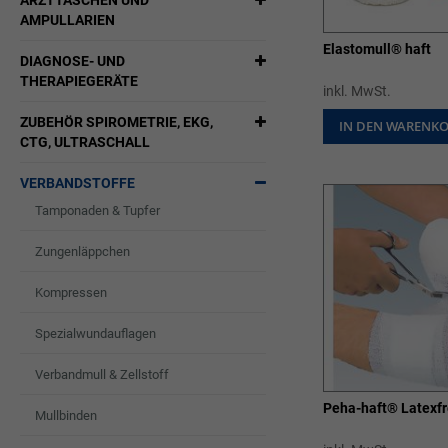
ARZTTASCHEN UND
AMPULLARIEN
Elastomull® haft
DIAGNOSE- UND
THERAPIEGERÄTE
inkl. MwSt.
ZUBEHÖR SPIROMETRIE, EKG,
IN DEN WARENK
CTG, ULTRASCHALL
VERBANDSTOFFE
Tamponaden & Tupfer
Zungenläppchen
Kompressen
Spezialwundauflagen
Verbandmull & Zellstoff
Peha-haft® Latexfr
Mullbinden