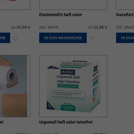
Elastomull® haft color
Gazofix®
20,94 €
inkl. MwSt.
23,48 €
inkl. MwS
Ab
Ab
ORB
ZUR
IN DEN WARENKORB
ZUR
IN DE
WUNSCHLISTE
WUNSCHLISTE
HINZUFÜGEN
HINZUFÜGEN
ei
Urgomull haft color latexfrei