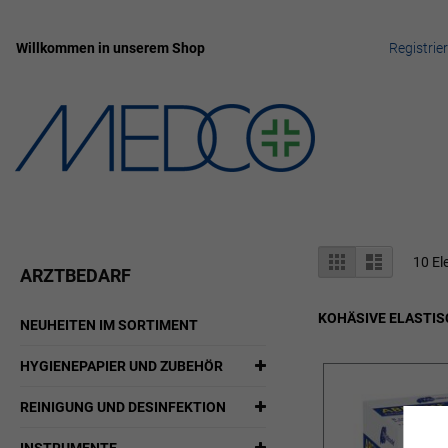
Willkommen in unserem Shop
Registrie
Zum
Inhalt
springen
Anzeigen
Liste
Liste
10
El
ARZTBEDARF
als
KOHÄSIVE ELASTIS
NEUHEITEN IM SORTIMENT
HYGIENEPAPIER UND ZUBEHÖR
REINIGUNG UND DESINFEKTION