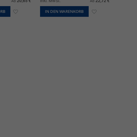
20,65 €
inkl. MwSt.
22,72 €
Ab
Ab
ORB
ZUR
IN DEN WARENKORB
ZUR
WUNSCHLISTE
WUNSCHLISTE
HINZUFÜGEN
HINZUFÜGEN