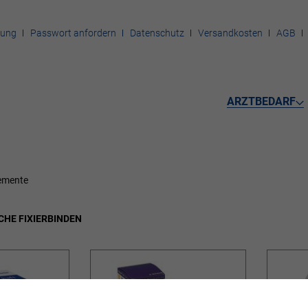
rung
Passwort anfordern
Datenschutz
Versandkosten
AGB
ARZTBEDARF
emente
CHE FIXIERBINDEN