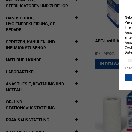
INSTRUMENTE,
STERILISATOREN UND ZUBEHÖR
Nebe
HANDSCHUHE,
Viel
HYGIENEBEKLEIDUNG, OP-
Ihre
BEDARF
Ausw
ents
ABE-Last® haft Fix
SPRITZEN, KANÜLEN UND
Ausw
Cook
INFUSIONSZUBEHÖR
Date
inkl. MwSt.
NATURHEILKUNDE
IN DEN WARENK
Letz
LABORARTIKEL
ANÄSTHESIE, BEATMUNG UND
NOTFALL
OP- UND
STATIONSAUSSTATTUNG
PRAXISAUSSTATTUNG