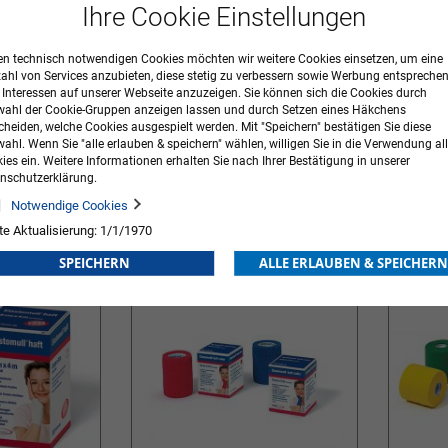
Ihre Cookie Einstellungen
n technisch notwendigen Cookies möchten wir weitere Cookies einsetzen, um eine
zahl von Services anzubieten, diese stetig zu verbessern sowie Werbung entspreche
r Interessen auf unserer Webseite anzuzeigen. Sie können sich die Cookies durch
ahl der Cookie-Gruppen anzeigen lassen und durch Setzen eines Häkchens
cheiden, welche Cookies ausgespielt werden. Mit "Speichern" bestätigen Sie diese
ierbinde
Askina® Haft Color
Elastomul
ahl. Wenn Sie "alle erlauben & speichern" wählen, willigen Sie in die Verwendung all
ies ein. Weitere Informationen erhalten Sie nach Ihrer Bestätigung in unserer
nschutzerklärung.
8,57 €
inkl. MwSt.
18,59 €
inkl. MwS
Ab
Ab
Notwendige Cookies
ORB
ZUR
IN DEN WARENKORB
ZUR
IN DE
te Aktualisierung: 1/1/1970
WUNSCHLISTE
WUNSCHLISTE
SPEICHERN
ALLE ERLAUBEN & SPEICHERN
HINZUFÜGEN
HINZUFÜGEN