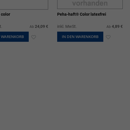
 color
Peha-haft® Color latexfrei
t.
24,09 €
inkl. MwSt.
4,89 €
Ab
Ab
N WARENKORB
ZUR
IN DEN WARENKORB
ZUR
WUNSCHLISTE
WUNSCHL
HINZUFÜGEN
HINZUFÜ