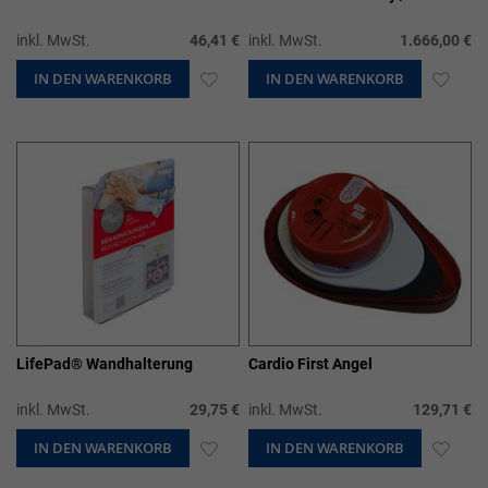
inkl. MwSt.
46,41 €
inkl. MwSt.
1.666,00 €
IN DEN WARENKORB
ZUR
IN DEN WARENKORB
ZUR
WUNSCHLISTE
WUN
HINZUFÜGEN
HIN
LifePad® Wandhalterung
Cardio First Angel
inkl. MwSt.
29,75 €
inkl. MwSt.
129,71 €
IN DEN WARENKORB
ZUR
IN DEN WARENKORB
ZUR
WUNSCHLISTE
WUN