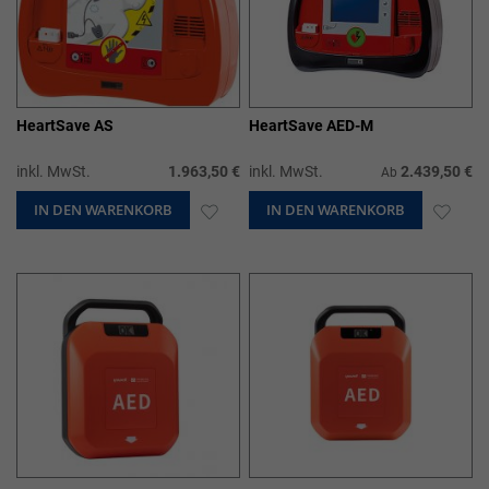
HeartSave AS
HeartSave AED-M
inkl. MwSt.
1.963,50 €
inkl. MwSt.
2.439,50 €
Ab
IN DEN WARENKORB
ZUR
IN DEN WARENKORB
ZUR
WUNSCHLISTE
WUN
HINZUFÜGEN
HIN