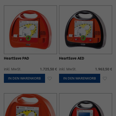
HINZUFÜGEN
HIN
HeartSave PAD
HeartSave AED
inkl. MwSt.
1.725,50 €
inkl. MwSt.
1.963,50 €
IN DEN WARENKORB
ZUR
IN DEN WARENKORB
ZUR
WUNSCHLISTE
WUN
HINZUFÜGEN
HIN