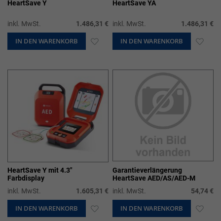
HeartSave Y
HeartSave YA
inkl. MwSt.
1.486,31 €
inkl. MwSt.
1.486,31 €
IN DEN WARENKORB
ZUR
IN DEN WARENKORB
ZUR
WUNSCHLISTE
WUN
HINZUFÜGEN
HIN
HeartSave Y mit 4.3"
Garantieverlängerung
Farbdisplay
HeartSave AED/AS/AED-M
inkl. MwSt.
1.605,31 €
inkl. MwSt.
54,74 €
IN DEN WARENKORB
ZUR
IN DEN WARENKORB
ZUR