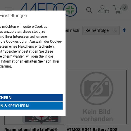
Zum
Mein
0
Suche
Inhalt
 Einstellungen
springen
 möchten wir weitere Cookies
Ab
Sortieren nach
es anzubieten, diese stetig zu
so
d Ihrer Interessen auf unserer
ARZTBEDARF
 die Cookies durch Auswahl der Cookie-
etzen eines Häkchens entscheiden,
Artikel
1
-
12
von
17
t "Speichern" bestätigen Sie diese
ichern" wählen, willigen Sie in die
GERÄTE FÜR DEN NOTFALL
 Informationen erhalten Sie nach Ihrer
klärung.
ICHERN
EN & SPEICHERN
Reanimationshilfe LifePad®
ATMOS E 341 Battery / DDS