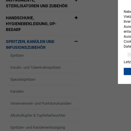
INSTRUMENTE,
STERILISATOREN UND ZUBEHÖR
Nebe
Viel
HANDSCHUHE,
Ihre
HYGIENEBEKLEIDUNG, OP-
Ausw
BEDARF
ents
Ausw
SPRITZEN, KANÜLEN UND
Cook
Date
INFUSIONSZUBEHÖR
Spritzen
Letz
Insulin- und Tuberkulinspritzen
Spezialspritzen
Kanülen
Venenverweil- und Punktionskanülen
Alkoholtupfer & Tupferbefeuchter
Spritzen- und Kanülenentsorgung