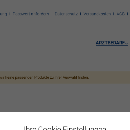
rung
Passwort anfordern
Datenschutz
Versandkosten
AGB
ARZTBEDARF
wir keine passenden Produkte zu ihrer Auswahl finden.
Ihre Cookie Einstellungen