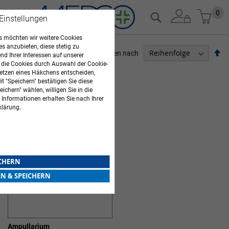
Zum
Mein
0
Suche
 Einstellungen
Inhalt
springen
 möchten wir weitere Cookies
es anzubieten, diese stetig zu
Ab
Sortieren nach
d Ihrer Interessen auf unserer
so
 die Cookies durch Auswahl der Cookie-
ARZTBEDARF
etzen eines Häkchens entscheiden,
t "Speichern" bestätigen Sie diese
1
Artikel
ichern" wählen, willigen Sie in die
 Informationen erhalten Sie nach Ihrer
AMPULLARIEN
klärung.
ICHERN
EN & SPEICHERN
Ampullarium