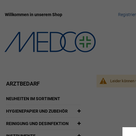
Willkommen in unserem Shop
Registrie
Zum
Inhalt
springen
Leider können 
ARZTBEDARF
NEUHEITEN IM SORTIMENT
HYGIENEPAPIER UND ZUBEHÖR
REINIGUNG UND DESINFEKTION