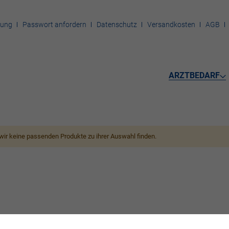
rung
Passwort anfordern
Datenschutz
Versandkosten
AGB
ARZTBEDARF
wir keine passenden Produkte zu ihrer Auswahl finden.