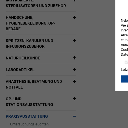
INSTRUMENTE,
STERILISATOREN UND ZUBEHÖR
HANDSCHUHE,
Nebe
HYGIENEBEKLEIDUNG, OP-
Viel
BEDARF
Ihre
Ausw
ents
SPRITZEN, KANÜLEN UND
Ausw
INFUSIONSZUBEHÖR
Cook
Date
NATURHEILKUNDE
LABORARTIKEL
Letz
ANÄSTHESIE, BEATMUNG UND
NOTFALL
OP- UND
STATIONSAUSSTATTUNG
PRAXISAUSSTATTUNG
Untersuchungsleuchten