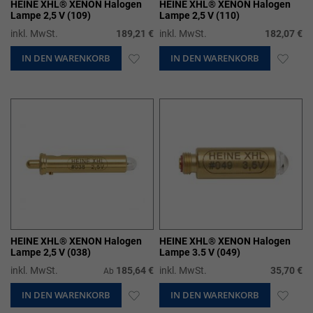
HEINE XHL® XENON Halogen
HEINE XHL® XENON Halogen
Lampe 2,5 V (109)
Lampe 2,5 V (110)
inkl. MwSt.
189,21 €
inkl. MwSt.
182,07 €
IN DEN WARENKORB
ZUR
IN DEN WARENKORB
ZUR
WUNSCHLISTE
WUN
HINZUFÜGEN
HIN
HEINE XHL® XENON Halogen
HEINE XHL® XENON Halogen
Lampe 2,5 V (038)
Lampe 3.5 V (049)
inkl. MwSt.
185,64 €
inkl. MwSt.
35,70 €
Ab
IN DEN WARENKORB
ZUR
IN DEN WARENKORB
ZUR