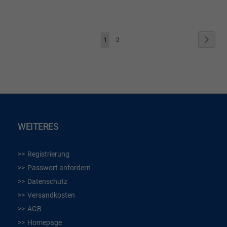
WUNSCHLISTE
WUN
HINZUFÜGEN
HIN
Seite
Seite
Weite
Sie
Seite
1
2
lesen
gerade
die
Seite
WEITERES
Registrierung
Passwort anfordern
Datenschutz
Versandkosten
AGB
Homepage