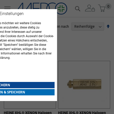
Zum
Mein
0
Suche
Inhalt
 Einstellungen
springen
 möchten wir weitere Cookies
Ab
Sortieren nach
es anzubieten, diese stetig zu
so
d Ihrer Interessen auf unserer
ARZTBEDARF
 die Cookies durch Auswahl der Cookie-
etzen eines Häkchens entscheiden,
Artikel
1
-
12
von
13
t "Speichern" bestätigen Sie diese
ichern" wählen, willigen Sie in die
HEINE HALOGENLAMPEN
 Informationen erhalten Sie nach Ihrer
klärung.
ICHERN
EN & SPEICHERN
HEINE XHL® XENON Halogen
HEINE XHL® XENON Halogen