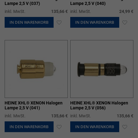
Lampe 2,5 V (037)
Lampe 2,5 V (040)
inkl. MwSt.
135,66 €
inkl. MwSt.
24,99 €
IN DEN WARENKORB
ZUR
IN DEN WARENKORB
ZUR
WUNSCHLISTE
WUN
HINZUFÜGEN
HIN
HEINE XHL® XENON Halogen
HEINE XHL® XENON Halogen
Lampe 2,5 V (041)
Lampe 2,5 V (056)
inkl. MwSt.
135,66 €
inkl. MwSt.
135,66 €
IN DEN WARENKORB
ZUR
IN DEN WARENKORB
ZUR
WUNSCHLISTE
WUN