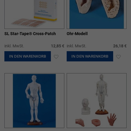
SL Star-Tape® Cross-Patch
Ohr-Modell
inkl. MwSt.
12,85 €
inkl. MwSt.
26,18 €
IN DEN WARENKORB
ZUR
IN DEN WARENKORB
ZUR
WUNSCHLISTE
WUN
HINZUFÜGEN
HIN