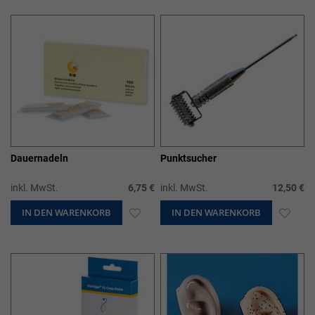
HINZUFÜGEN
HIN
Dauernadeln
Punktsucher
inkl. MwSt.
6,75 €
inkl. MwSt.
12,50 €
IN DEN WARENKORB
ZUR
IN DEN WARENKORB
ZUR
WUNSCHLISTE
WUN
HINZUFÜGEN
HIN