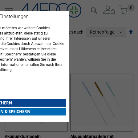
Zum
Mein
0
Suche
Inhalt
 Einstellungen
springen
 möchten wir weitere Cookies
Ab
Sortieren nach
es anzubieten, diese stetig zu
so
d Ihrer Interessen auf unserer
ARZTBEDARF
 die Cookies durch Auswahl der Cookie-
etzen eines Häkchens entscheiden,
Artikel
1
-
12
von
18
t "Speichern" bestätigen Sie diese
ichern" wählen, willigen Sie in die
NATURHEILKUNDE
 Informationen erhalten Sie nach Ihrer
klärung.
ICHERN
EN & SPEICHERN
Akupunkturnadeln
Akupunkturnadeln mit