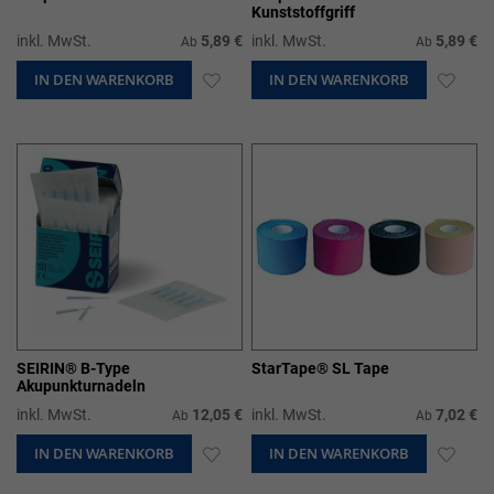
Kunststoffgriff
inkl. MwSt.
5,89 €
inkl. MwSt.
5,89 €
Ab
Ab
IN DEN WARENKORB
ZUR
IN DEN WARENKORB
ZUR
WUNSCHLISTE
WUN
HINZUFÜGEN
HIN
SEIRIN® B-Type
StarTape® SL Tape
Akupunkturnadeln
inkl. MwSt.
12,05 €
inkl. MwSt.
7,02 €
Ab
Ab
IN DEN WARENKORB
ZUR
IN DEN WARENKORB
ZUR
WUNSCHLISTE
WUN