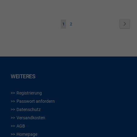
WUNSCHLISTE
WUN
HINZUFÜGEN
HIN
Seite
Seite
Weite
Sie
Seite
1
2
lesen
gerade
die
Seite
WEITERES
Registrierung
Passwort anfordern
Datenschutz
Versandkosten
AGB
Homepage