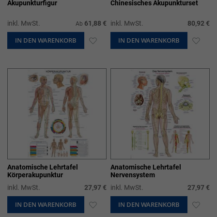
Akupunkturfigur
Chinesisches Akupunkturset
inkl. MwSt.
61,88 €
inkl. MwSt.
80,92 €
Ab
IN DEN WARENKORB
ZUR
IN DEN WARENKORB
ZUR
WUNSCHLISTE
WUN
HINZUFÜGEN
HIN
Anatomische Lehrtafel
Anatomische Lehrtafel
Körperakupunktur
Nervensystem
inkl. MwSt.
27,97 €
inkl. MwSt.
27,97 €
IN DEN WARENKORB
ZUR
IN DEN WARENKORB
ZUR