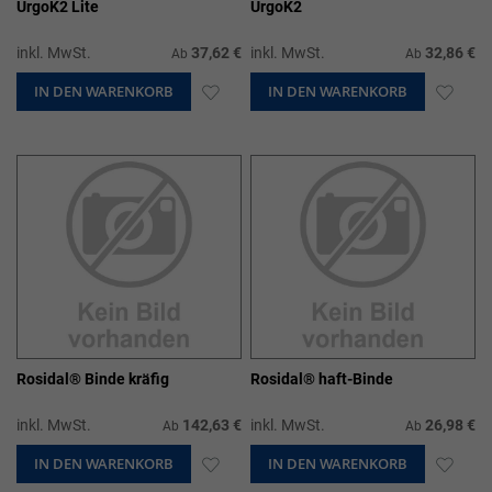
UrgoK2 Lite
UrgoK2
inkl. MwSt.
37,62 €
inkl. MwSt.
32,86 €
Ab
Ab
IN DEN WARENKORB
ZUR
IN DEN WARENKORB
ZUR
WUNSCHLISTE
WUN
HINZUFÜGEN
HIN
Rosidal® Binde kräfig
Rosidal® haft-Binde
inkl. MwSt.
142,63 €
inkl. MwSt.
26,98 €
Ab
Ab
IN DEN WARENKORB
ZUR
IN DEN WARENKORB
ZUR