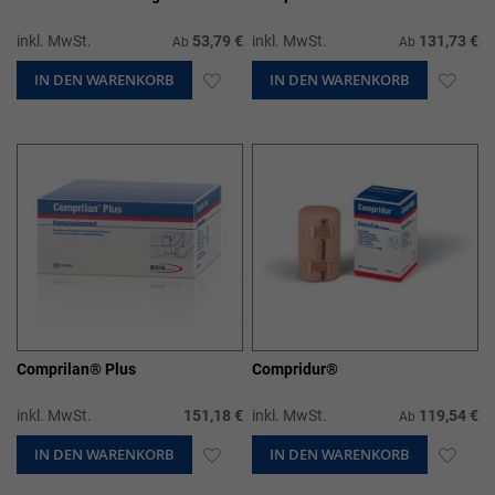
inkl. MwSt.
53,79 €
inkl. MwSt.
131,73 €
Ab
Ab
IN DEN WARENKORB
ZUR
IN DEN WARENKORB
ZUR
WUNSCHLISTE
WUN
HINZUFÜGEN
HIN
Comprilan® Plus
Compridur®
inkl. MwSt.
151,18 €
inkl. MwSt.
119,54 €
Ab
IN DEN WARENKORB
ZUR
IN DEN WARENKORB
ZUR
WUNSCHLISTE
WUN