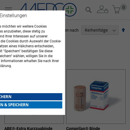
Zum
Mein
0
Suche
Inhalt
 Einstellungen
springen
 möchten wir weitere Cookies
Ab
Sortieren nach
es anzubieten, diese stetig zu
so
d Ihrer Interessen auf unserer
ARZTBEDARF
 die Cookies durch Auswahl der Cookie-
etzen eines Häkchens entscheiden,
12
Elemente
t "Speichern" bestätigen Sie diese
ichern" wählen, willigen Sie in die
KURZZUGBINDEN
 Informationen erhalten Sie nach Ihrer
klärung.
ICHERN
EN & SPEICHERN
ABE®-Extra Kurzzugbinde
Comprilan® Binde