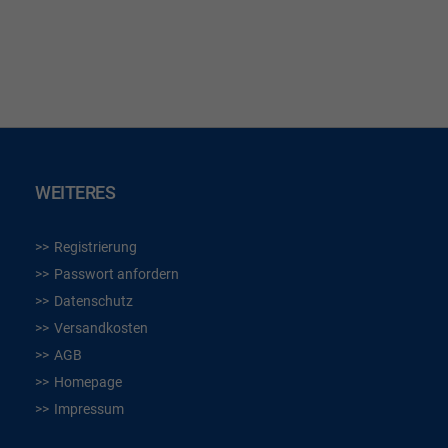
WUNSCHLISTE
WUN
HINZUFÜGEN
HIN
WEITERES
Registrierung
Passwort anfordern
Datenschutz
Versandkosten
AGB
Homepage
Impressum