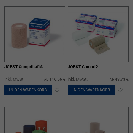
HINZUFÜGEN
HIN
JOBST Comprihaft®
JOBST Compri2
inkl. MwSt.
116,56 €
inkl. MwSt.
43,73 €
Ab
Ab
IN DEN WARENKORB
ZUR
IN DEN WARENKORB
ZUR
WUNSCHLISTE
WUN
HINZUFÜGEN
HIN