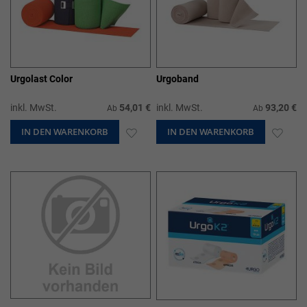
Urgolast Color
Urgoband
inkl. MwSt.
54,01 €
inkl. MwSt.
93,20 €
Ab
Ab
IN DEN WARENKORB
ZUR
IN DEN WARENKORB
ZUR
WUNSCHLISTE
WUN
HINZUFÜGEN
HIN