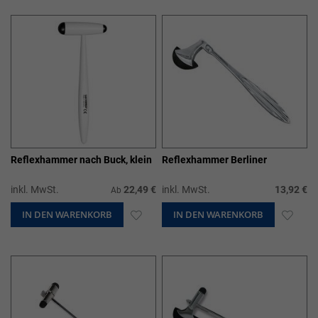
HINZUFÜGEN
HIN
Reflexhammer nach Buck, klein
Reflexhammer Berliner
inkl. MwSt.
22,49 €
inkl. MwSt.
13,92 €
Ab
IN DEN WARENKORB
ZUR
IN DEN WARENKORB
ZUR
WUNSCHLISTE
WUN
HINZUFÜGEN
HIN