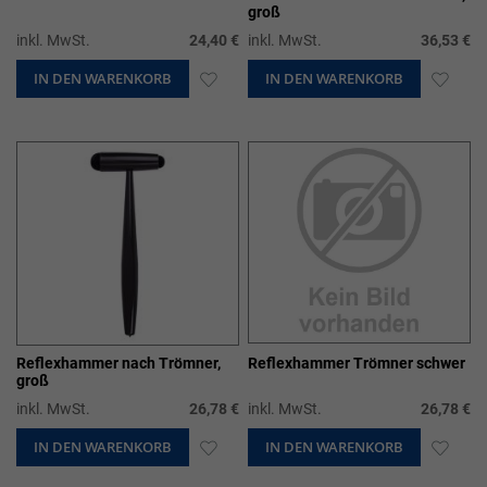
groß
inkl. MwSt.
24,40 €
inkl. MwSt.
36,53 €
IN DEN WARENKORB
ZUR
IN DEN WARENKORB
ZUR
WUNSCHLISTE
WUN
HINZUFÜGEN
HIN
Reflexhammer nach Trömner,
Reflexhammer Trömner schwer
groß
inkl. MwSt.
26,78 €
inkl. MwSt.
26,78 €
IN DEN WARENKORB
ZUR
IN DEN WARENKORB
ZUR
WUNSCHLISTE
WUN