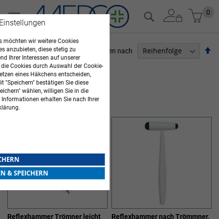
Zum
Mein
0
Suche
Inhalt
 Einstellungen
springen
 möchten wir weitere Cookies
Ab
es anzubieten, diese stetig zu
Sortieren nach
d Ihrer Interessen auf unserer
so
ARZTBEDARF
 die Cookies durch Auswahl der Cookie-
etzen eines Häkchens entscheiden,
t "Speichern" bestätigen Sie diese
8
Elemente
ichern" wählen, willigen Sie in die
REFLEXHAMMER
 Informationen erhalten Sie nach Ihrer
klärung.
ICHERN
EN & SPEICHERN
Reflexhammer Trömner leicht
Reflexhammer nach Trömmner,