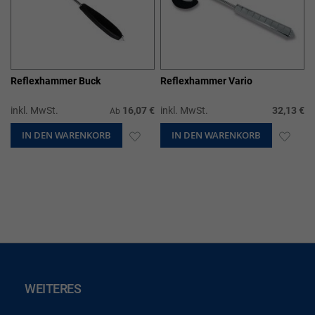
Reflexhammer Buck
Reflexhammer Vario
inkl. MwSt.
16,07 €
inkl. MwSt.
32,13 €
Ab
IN DEN WARENKORB
ZUR
IN DEN WARENKORB
ZUR
WUNSCHLISTE
WUN
HINZUFÜGEN
HIN
WEITERES